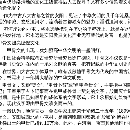
至今仍脉络清晰的文化主线值得后人去探寻？又有多少侵染着文
的造化呢？
作为中古八大古都之首的安阳，见证了中华文明的几千年沧桑
远的珍藏。悠悠洹河水，流淌着古都独有的魅力；滔滔洹河浪，
洹河岸边的小屯，将永远地携刻在历史的里程碑上。就是在这
文的发祥地，它永远是安阳发展文化产业无可替代的财富，也是
甲骨文照亮惶惶文化
甲骨文的出现，犹如照亮中华文明的一盏明灯。
中国社会科学院考古研究所研究员徐广德说，甲骨文不仅仅是
包括《史记》在内的一系列文献的真实，把有记载的中华文明史
在世界四大古文字体系中，唯有以殷墟甲骨文为代表的中国古
今，书写出了一部博大精深的中华文明史。
甲骨文，又称
“
契文
”
、
“
甲骨卜辞
”
或
“
龟甲兽骨文
”
，主要指中国
纪）王室用于占卜记事而在龟甲或兽骨上契刻的文字，殷商灭亡
时期。是中国已知最早的成体系的文字形式，它上承原始刻绘符
态。现代汉字即由甲骨文演变而来的。
一般认为，晚清官员、金石学家王懿荣于光绪二十五年（
1899
骨文。安阳城西北的小屯村，是商朝晚期国都遗址
“
殷墟
”
的所在
途径出土的甲骨已超过
10
万块。此外，在河南、陕西其他地区也
秋。