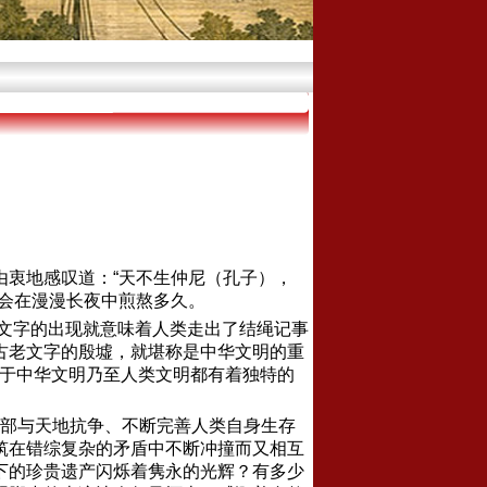
由衷地感叹道：
“
天不生仲尼（孔子），
会在漫漫长夜中煎熬多久。
文字的出现就意味着人类走出了结绳记事
古老文字的殷墟，就堪称是中华文明的重
于中华文明乃至人类文明都有着独特的
部与天地抗争、不断完善人类自身生存
筑在错综复杂的矛盾中不断冲撞而又相互
下的珍贵遗产闪烁着隽永的光辉？有多少