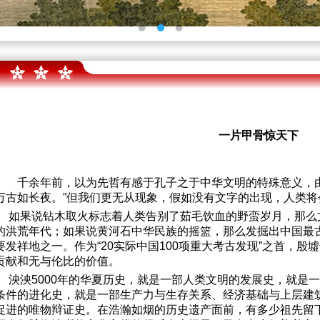
一片甲骨惊天下
千余年前，以为先哲有感于孔子之于中华文明的特殊意义，
万古如长夜。
”
但我们更无从现象，假如没有文字的出现，人类将
如果说钻木取火标志着人类告别了茹毛饮血的野蛮岁月，那么
的洪荒年代；如果说黄河石中华民族的摇篮，那么发掘出中国最
要发祥地之一。作为
“20
实际中国
100
项重大考古发现
”
之首，殷墟
贡献和无与伦比的价值。
泱泱
5000
年的华夏历史，就是一部人类文明的发展史，就是一
条件的进化史，就是一部生产力与生存关系、经济基础与上层建
促进的唯物辩证史。在浩瀚如烟的历史遗产面前，有多少祖先留