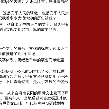
明脚步的古迹让人凭风怀古，感慨着自然
。这是安阳人民的骄傲，也是安阳人民永
记载着多少大浪淘沙的历史进程？
里，孕育出了中国最早的文字。最为甲骨
安阳实现文化兴市目标的重要品牌。
一个文明的符号、文化的标志，它印证了
向前推进了近
5
个世纪。
汉字体系，历经数千年的演变而承继至
商朝晚期（公元前
14
世纪至公元前
11
世
周朝兴起之后，甲骨文还延绵使用了一段
号，下启青铜铭文，是汉字发展的关键形
年）从来自河南安阳的甲骨文上发现了甲
地。百余年来，当地通过考古发掘及其他
有甲骨文出现，年代从商中期延续到春