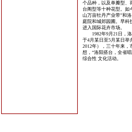
个品种，以及单瓣型、
台阁型等十种花型。如
山万亩牡丹产业带”和
庭院和城郊园圃。早科
进入国际花卉市场。
1982
年
9
月
21
日，洛
于
4
月某日至
5
月某日举
2012
年），三十年来，
想，“洛阳搭台，全省
综合性 文化活动。